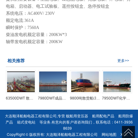
电箱、启动器、电工试验板、遥控按钮盒、急停按钮盒
系统电压：
AC400V/ 230V
额定电流
:361A
瞬时保护：
7560A
柴油发电机额定容量：
200KW*3
轴带发电机额定容量：
200KW
相关推荐
更多>>
63500DWT 散货船
7980DWT成品油船
9800吨散货船/JD9800T
7950DWT化学品船
大连顺泽船舶电器工程有限公司,专营
舰船用变压器
船用配电产品
船用防爆
产品
箱式变电站
等业务,有意向的客户请咨询我们，联系电话：
0411-3936
8639
CopyRight © 版权所有:
大连顺泽船舶电器工程有限公司
网站地图
XML